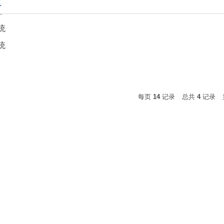
道
统
统
每页
14
记录
总共
4
记录